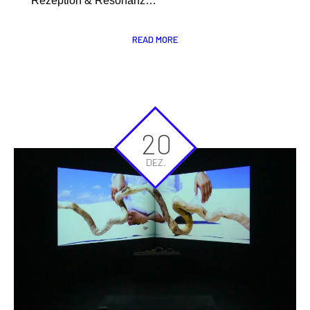
Rezeption & Resonanz…
READ MORE
20
DEZ.