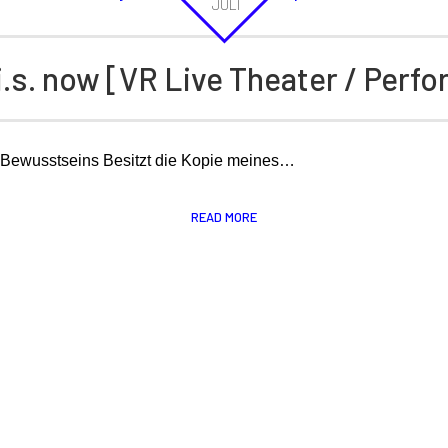
JULI
.i.s. now [VR Live Theater / Perf
s Bewusstseins Besitzt die Kopie meines…
READ MORE