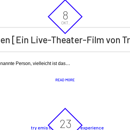
8
OKT.
n [Ein Live-Theater-Film von T
genannte Person, vielleicht ist das…
READ MORE
23