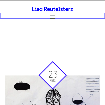
23
FEB.