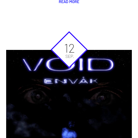
READ MORE
12
SEP.